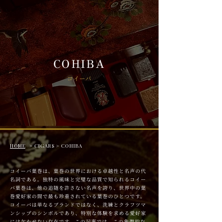
COHIBA
コイーバ
HOME
> CIGARS > COHIBA
コイーバ葉巻は、葉巻の世界における卓越性と名声の代
名詞である。独特の風味と完璧な品質で知られるコイー
バ葉巻は、他の追随を許さない名声を誇り、世界中の葉
巻愛好家の間で最も珍重されている葉巻のひとつです。
コイーバは単なるブランドではなく、洗練とクラフツマ
ンシップのシンボルであり、特別な体験を求める愛好家
には欠かせない存在です。この記事では、この象徴的な