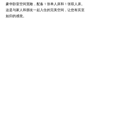
豪华卧室空间宽敞，配备 1 张单人床和 1 张双人床。
这是与家人和朋友一起入住的完美空间，让您有宾至
如归的感觉。
卧室2
这间卧室配有一张舒适的单人床，拥有简约、现代的
内饰，确保您享受愉快的住宿体验。经过一天充实的