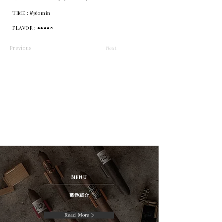
TIME : 約60min
FLAVOR : ●●●●○
Previous
Next
MENU
葉巻紹介
Read More >