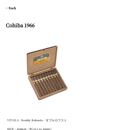
< Back
Cohiba 1966
VITOLA : Double Robusto / ダブルロブスト
SIZE : 166mm × RG52 (20.6mm)