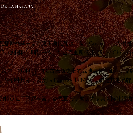
L DE LA HABANA
瓦那新品牌中，圣克里斯托瓦尔（San Cristobal）大
的旧称。顺带一提，**圣克里斯托弗（Saint Christop
种尺寸，每种尺寸均以古巴历史上的战地命名。如今，品
的3种尺寸，以及La Fuerza、El Moro，都是其他
的特点在于口感丰富、香气宜人，被认为是具有陈化潜力
SAN CRISTO