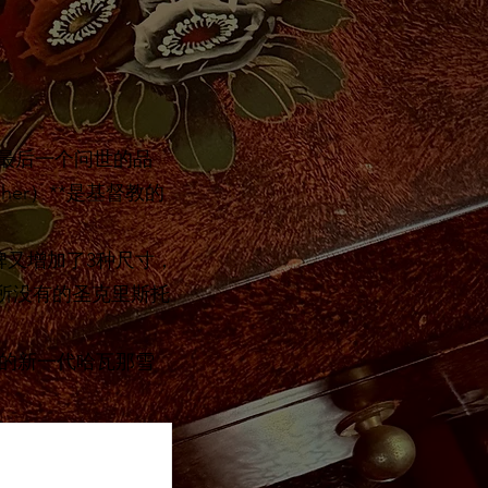
概是最后一个问世的品
her）**是基督教的
牌又增加了3种尺寸，
品牌所没有的圣克里斯托
的新一代哈瓦那雪
BAL DE LA HABANA