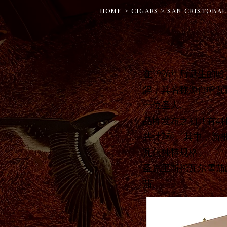
HOME
> CIGARS > SAN CRISTOBA
在1996年后诞生的哈
牌，其名称源自哈瓦那市
一位圣人。
品牌发布之初共有4
共计7种。其中，新推出
瓦尔独特规格。
圣克里斯托瓦尔雪茄
茄。