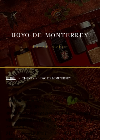
HOYO DE MONTERREY
オヨー・ド・モントレー
HOME
> CIGARS >
HOYO DE MONTERREY
该品牌由 何塞·赫内尔（José Gener） 于1865年创
立，其名称意为“蒙特雷谷”。
整体风格以 口感较为轻盈的风味 为基础，适合偏好
细腻、柔和型雪茄的爱好者。同时，品牌也推出了 多
种不同尺寸（Vitola），满足各种场合与时间需求。
到了1970年，品牌新增了 Le Hoyo 系列，这是一条更
强调 浓郁强劲风味 的产品线，为喜好力量感的雪茄