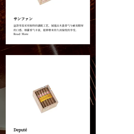
サンファン
这款雪茄采用独特的调配工艺，展现出木质香气与鲜美醇厚
的口感。烟雾香气丰富，能够带来持久而愉悦的享受。
Read More
Deputé