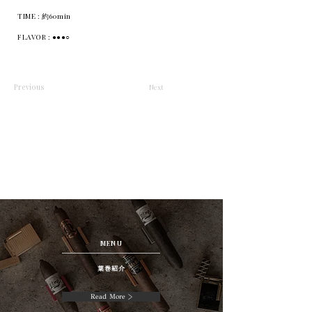
TIME : 約60min
FLAVOR : ●●●○
Previous
Next
MENU
葉巻紹介
Read More >