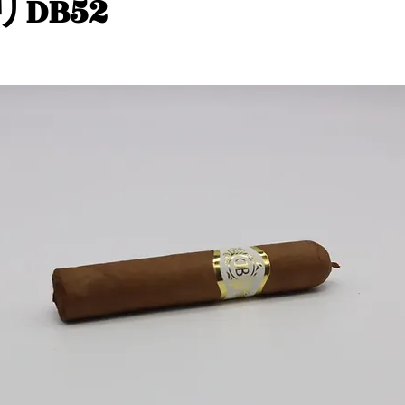
リDB52
pe