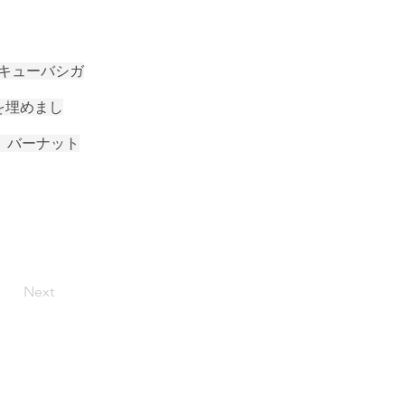
。キューバシガ
を埋めまし
、バーナット
Next