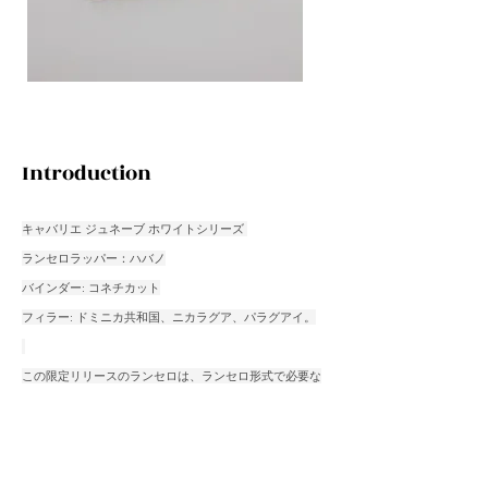
Introduction
キャバリエ ジュネーブ ホワイトシリーズ 
ランセロラッパー：ハバノ
バインダー: コネチカット
フィラー: ドミニカ共和国、ニカラグア、パラグアイ。
この限定リリースのランセロは、ランセロ形式で必要な
すべてです。
ミディアムボディ、キャラメル、ローストコーヒー たく
さんのナッツ 甘美でボリュームのある煙があなたをフレ