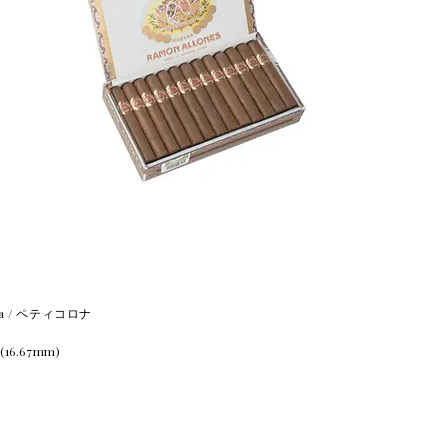
rona / ペティコロナ
 (16.67mm)