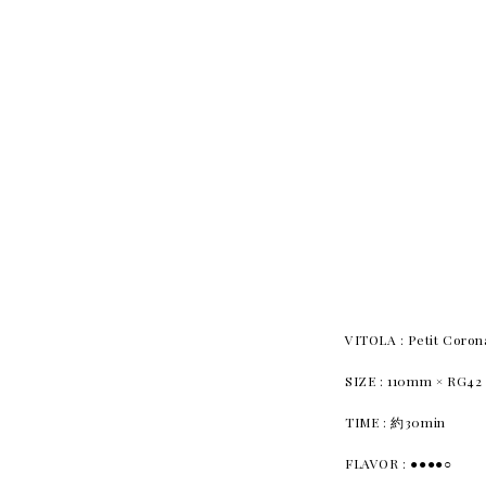
VITOLA : Petit Co
SIZE : 110mm × RG42
TIME : 約30min
FLAVOR : ●●●●○