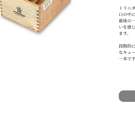
トリニダ
口の中
最後の
いを感
ます。
段階的
なキュ
一本で