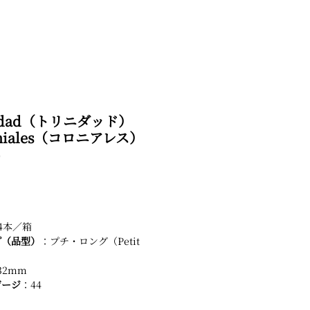
nidad（トリニダッド）
oniales（コロニアレス）
0
4本／箱
プ（品型）
：プチ・ロング（Petit
）
32mm
ゲージ
：44