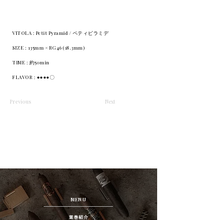
VITOLA : Petit Pyramid / ペティピラミデ
SIZE : 135mm × RG46 (18.3mm)
TIME : 約50min
FLAVOR : ●●●●〇
Previous
Next
MENU
葉巻紹介