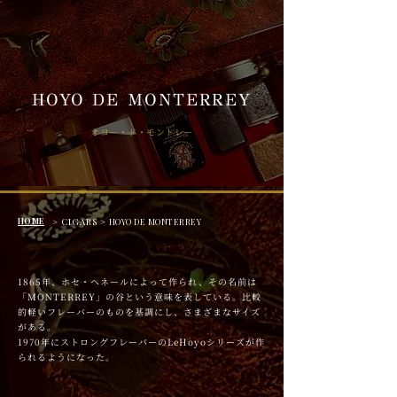
HOYO DE MONTERREY
オヨー・ド・モントレー
HOME
> CIGARS >
HOYO DE MONTERREY
1865年、ホセ・ヘネールによって作られ、その名前は
「MONTERREY」の谷という意味を表している。比較
的軽いフレーバーのものを基調にし、さまざまなサイズ
がある。
1970年にストロングフレーバーのLeHoyoシリーズが作
られるようになった。