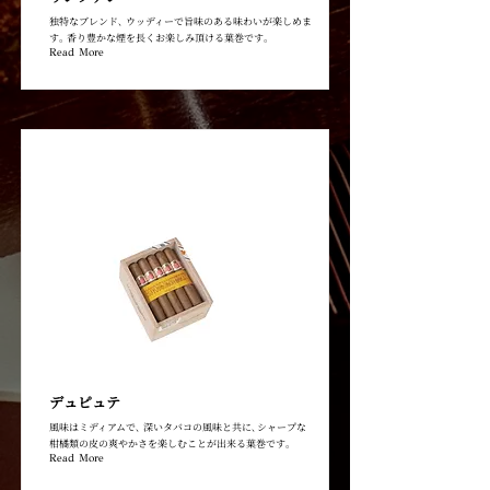
独特なブレンド､ ウッディーで旨味のある味わいが楽しめま
す｡ 香り豊かな煙を長くお楽しみ頂ける葉巻です｡
Read More
デュピュテ
風味はミディアムで､ 深いタバコの風味と共に､シャープな
柑橘類の皮の爽やかさを楽しむことが出来る葉巻です｡
Read More