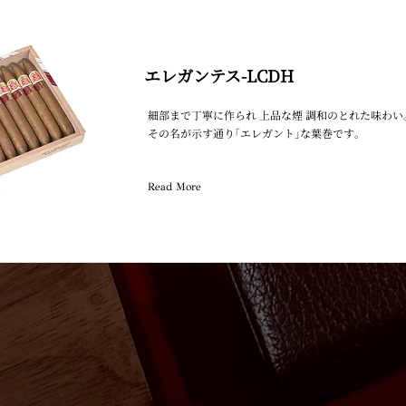
エレガンテス-LCDH
細部まで丁寧に作られ 上品な煙 調和のとれた味わい
その名が示す通り｢エレガント｣な葉巻です｡
Read More