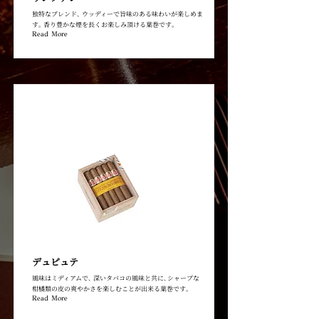
独特なブレンド､ ウッディーで旨味のある味わいが楽しめま
す｡ 香り豊かな煙を長くお楽しみ頂ける葉巻です｡
Read More
デュピュテ
風味はミディアムで､ 深いタバコの風味と共に､シャープな
柑橘類の皮の爽やかさを楽しむことが出来る葉巻です｡
Read More