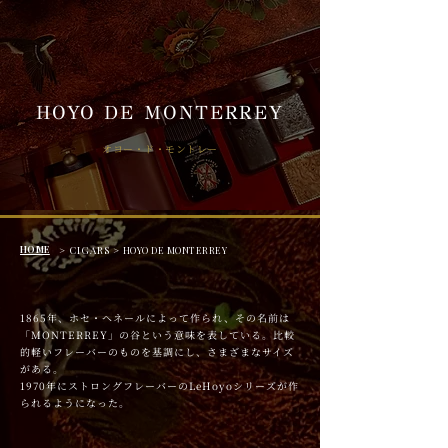
HOYO DE MONTERREY
オヨー・ド・モントレー
HOME
> CIGARS >
HOYO DE MONTERREY
1865年、ホセ・ヘネールによって作られ、その名前は
「MONTERREY」の谷という意味を表している。比較
的軽いフレーバーのものを基調にし、さまざまなサイズ
がある。
1970年にストロングフレーバーのLeHoyoシリーズが作
られるようになった。