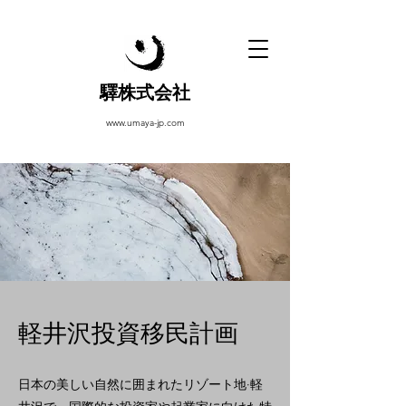
驛株式会社
www.umaya-jp.com
軽井沢投資移民計画
日本の美しい自然に囲まれたリゾート地·軽