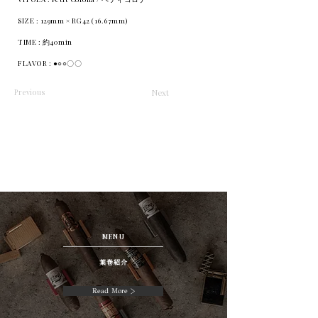
SIZE : 129mm × RG42 (16.67mm)
TIME : 約40min
FLAVOR : ●○○〇〇
Previous
Next
MENU
葉巻紹介
Read More >