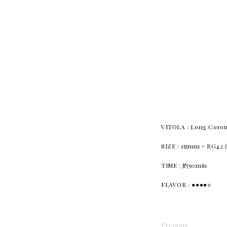
VITOLA : Long Co
SIZE : 155mm × RG42 
TIME : 約50min
FLAVOR : ●●●●○
Previous