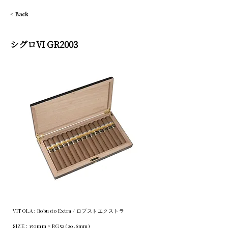
< Back
シグロⅥ GR2003
VITOLA : Robusto Extra / ロブストエクストラ
SIZE : 150mm × RG52 (20.6mm)