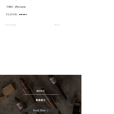
TIME : 約60min
FLAVOR : ●●●●○
Previous
Next
MENU
葉巻紹介
Read More >