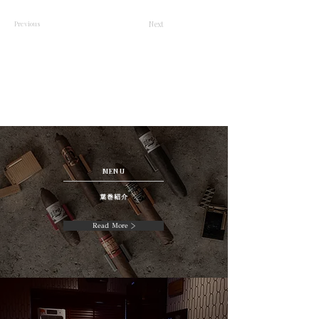
Previous
Next
MENU
葉巻紹介
Read More >