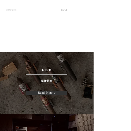
Previous
Next
MENU
葉巻紹介
Read More >