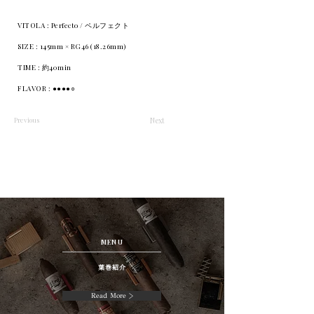
VITOLA : Perfecto / ペルフェクト
SIZE : 145mm × RG46 (18.26mm)
TIME : 約40min
FLAVOR : ●●●●○
Previous
Next
MENU
葉巻紹介
Read More >