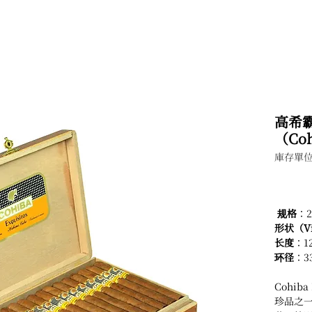
高希霸
（Coh
庫存單位
规格
：2
形状（Vi
长度
：1
环径
：3
Cohib
珍品之