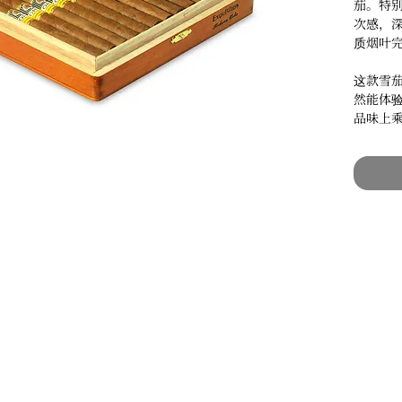
茄。特
次感，
质烟叶
这款雪
然能体
品味上