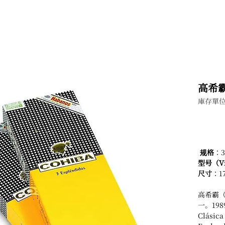
高希霸
庫存單位
规格
：3
型号（Vi
尺寸
：1
高希霸（
一。198
Clási