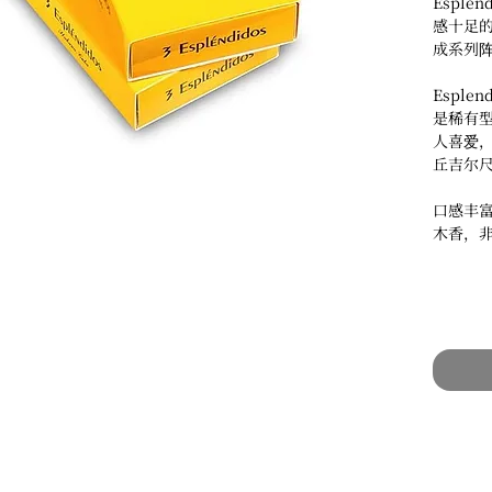
Espl
感十足的R
成系列
Esple
是稀有
人喜爱
丘吉尔
口感丰
木香，