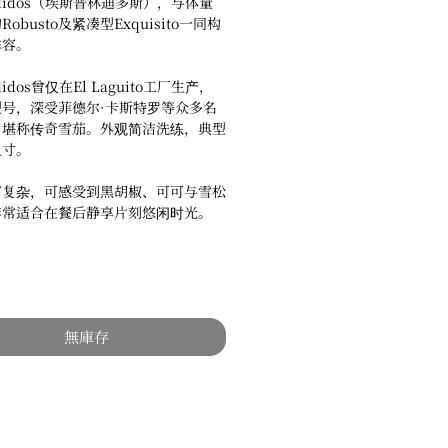
endidos（埃斯普林迪多斯），与体量
obusto及紧凑型Exquisito一同构
阵容。
ndidos曾仅在El Laguito工厂生产，
型号，深受菲德尔·卡斯特罗等众多名
，堪称传奇雪茄。外观简洁洗练，典型
尺寸。
富复杂，可感受到黑胡椒、可可与雪松
非常适合在餐后静享片刻悠闲时光。
無庫存