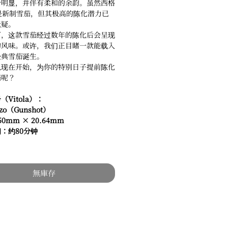
分明显，并伴有柔和的余韵。虽然西格
是新制雪茄，但其极高的陈化潜力已
无疑。
下，这款雪茄经过数年的陈化后会呈现
的风味。或许，我们正目睹一款能载入
经典雪茄诞生。
从现在开始，为你的特别日子提前陈化
茄呢？
Vitola）：
zo（Gunshot）
0mm × 20.64mm
：约80分钟
無庫存