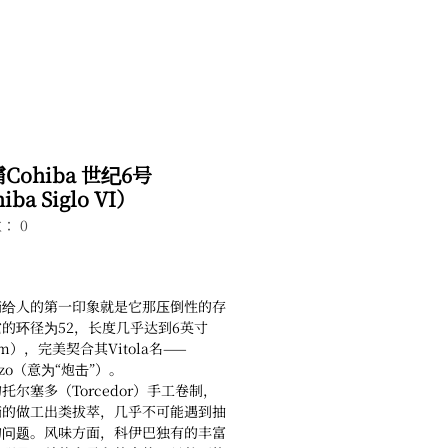
Cohiba 世纪6号
iba Siglo VI）
： 0
茄给人的第一印象就是它那压倒性的存
的环径为52，长度几乎达到6英寸
cm），完美契合其Vitola名——
azo（意为“炮击”）。
托尔塞多（Torcedor）手工卷制，
茄的做工出类拔萃，几乎不可能遇到抽
的问题。风味方面，科伊巴独有的丰富