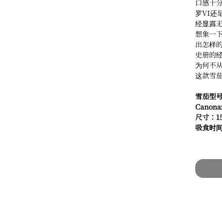
口感十
罗VI还
经显露
想象一
出怎样
史册的
为何不
这款雪
雪茄型号（
Canona
尺寸：15
吸食时间