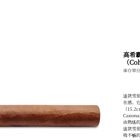
高希霸
（Coh
庫存單位
这款雪
在感。它
（15.2
Canon
由熟练的
这款雪
吸不畅