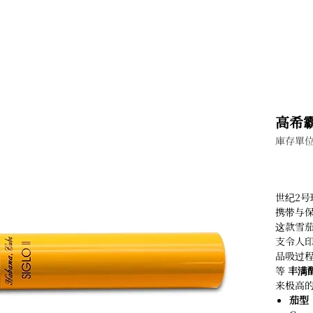
高希霸
庫存單位
世纪2号
携带与
这款雪
支令人
品吸过
等
丰满醇
来极高
茄型（