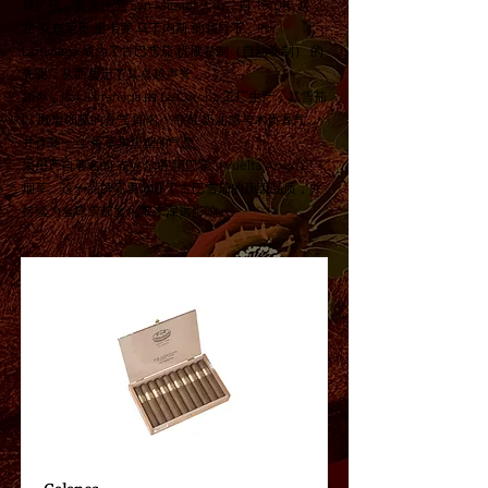
展扩张，后来迁至 San Miguel 大街。自 1870年 起，
在 安东尼奥·里韦罗·马丁内斯 的领导下，Por
Larrañaga 成为了古巴雪茄 机械卷制（自动卷制） 的
先驱，从而奠定了其卓越声誉。
如今，Por Larrañaga 由 La Corona 工厂生产，其雪茄
以 顺滑细腻的香气 闻名：带有 奶油感与木质香气，
并伴随一丝 香草与焦糖的气息。
采用产自著名的 布埃尔塔·阿巴霍（Vuelta Abajo）
烟草，这一品牌完美体现了古巴雪茄的顶级品质，并
持续为全球雪茄文化带来深远影响。