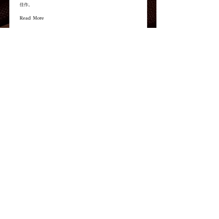
佳作。
Read More
所有產品
単品販売
圣克里斯托 城堡
圣克里斯托 王子