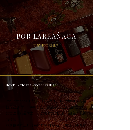
POR LARRAÑAGA
波尔·拉拉尼亚加
HOME
> CIGARS >
POR LARRAÑAGA
Por Larrañaga（波尔·拉拉尼亚加） 由 伊格纳西奥·拉
拉尼亚加 于 1834年 创立，是至今仍在运营的最古老
的古巴雪茄品牌之一，拥有辉煌的历史，融合了革新
与传统。
品牌最初的工厂设在哈瓦那的 O’Reilly 大街，随着发