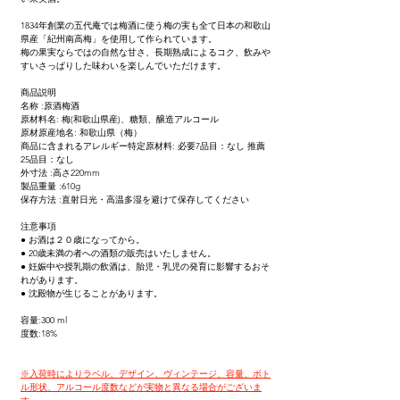
1834年創業の五代庵では梅酒に使う梅の実も全て日本の和歌山
県産「紀州南高梅」を使用して作られています。
梅の果実ならではの自然な甘さ、長期熟成によるコク、飲みや
すいさっぱりした味わいを楽しんでいただけます。
商品説明
名称 :原酒梅酒
原材料名: 梅(和歌山県産)、糖類、醸造アルコール
原材原産地名: 和歌山県（梅）
商品に含まれるアレルギー特定原材料: 必要7品目：なし 推薦
25品目：なし
外寸法 :高さ220mm
製品重量 :610g
保存方法 :直射日光・高温多湿を避けて保存してください
注意事項
● お酒は２０歳になってから。
● 20歳未満の者への酒類の販売はいたしません。
● 妊娠中や授乳期の飲酒は、胎児・乳児の発育に影響するおそ
れがあります。
● 沈殿物が生じることがあります。
容量:300 ml 
度数:18%
※入荷時によりラベル、デザイン、ヴィンテージ、容量、ボト
ル形状、アルコール度数などが実物と異なる場合がございま