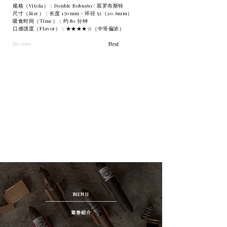
规格（Vitola）：Double Robusto / 双罗布斯特
尺寸（Size）：长度 170mm × 环径 52（20.6mm）
吸食时间（Time）：约 80 分钟
口感强度（Flavor）：★★★★☆（中等偏浓）
Previous
Next
MENU
葉巻紹介