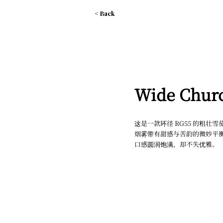
< Back
Wide Churc
这是一款环径 RG55 的粗壮
烟雾带有甜感与苦韵的微妙平衡，
口感圆润饱满，却不失优雅。