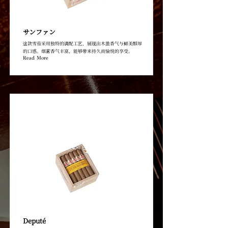
サンファン
这款雪茄采用独特的调配工艺，展现出木质香气与鲜美醇厚
的口感。烟雾香气丰富，能够带来持久而愉悦的享受。
Read More
Deputé