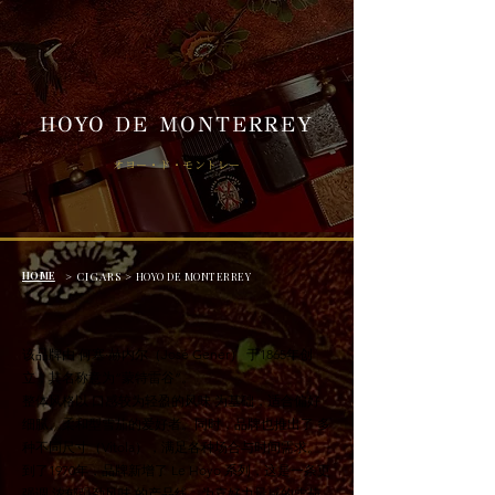
HOYO DE MONTERREY
オヨー・ド・モントレー
HOME
> CIGARS >
HOYO DE MONTERREY
该品牌由 何塞·赫内尔（José Gener） 于1865年创
立，其名称意为“蒙特雷谷”。
整体风格以 口感较为轻盈的风味 为基础，适合偏好
细腻、柔和型雪茄的爱好者。同时，品牌也推出了 多
种不同尺寸（Vitola），满足各种场合与时间需求。
到了1970年，品牌新增了 Le Hoyo 系列，这是一条更
强调 浓郁强劲风味 的产品线，为喜好力量感的雪茄